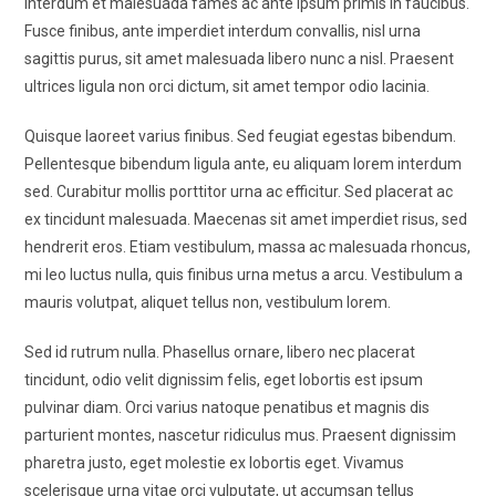
Interdum et malesuada fames ac ante ipsum primis in faucibus.
Fusce finibus, ante imperdiet interdum convallis, nisl urna
sagittis purus, sit amet malesuada libero nunc a nisl. Praesent
ultrices ligula non orci dictum, sit amet tempor odio lacinia.
Quisque laoreet varius finibus. Sed feugiat egestas bibendum.
Pellentesque bibendum ligula ante, eu aliquam lorem interdum
sed. Curabitur mollis porttitor urna ac efficitur. Sed placerat ac
ex tincidunt malesuada. Maecenas sit amet imperdiet risus, sed
hendrerit eros. Etiam vestibulum, massa ac malesuada rhoncus,
mi leo luctus nulla, quis finibus urna metus a arcu. Vestibulum a
mauris volutpat, aliquet tellus non, vestibulum lorem.
Sed id rutrum nulla. Phasellus ornare, libero nec placerat
tincidunt, odio velit dignissim felis, eget lobortis est ipsum
pulvinar diam. Orci varius natoque penatibus et magnis dis
parturient montes, nascetur ridiculus mus. Praesent dignissim
pharetra justo, eget molestie ex lobortis eget. Vivamus
scelerisque urna vitae orci vulputate, ut accumsan tellus