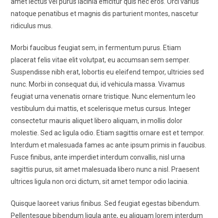
amet lectus vel purus lacinia efficitur quis nec eros. Orci varius
natoque penatibus et magnis dis parturient montes, nascetur
ridiculus mus.
Morbi faucibus feugiat sem, in fermentum purus. Etiam
placerat felis vitae elit volutpat, eu accumsan sem semper.
Suspendisse nibh erat, lobortis eu eleifend tempor, ultricies sed
nunc. Morbi in consequat dui, id vehicula massa. Vivamus
feugiat urna venenatis ornare tristique. Nunc elementum leo
vestibulum dui mattis, et scelerisque metus cursus. Integer
consectetur mauris aliquet libero aliquam, in mollis dolor
molestie. Sed ac ligula odio. Etiam sagittis ornare est et tempor.
Interdum et malesuada fames ac ante ipsum primis in faucibus.
Fusce finibus, ante imperdiet interdum convallis, nisl urna
sagittis purus, sit amet malesuada libero nunc a nisl. Praesent
ultrices ligula non orci dictum, sit amet tempor odio lacinia.
Quisque laoreet varius finibus. Sed feugiat egestas bibendum.
Pellentesque bibendum ligula ante, eu aliquam lorem interdum