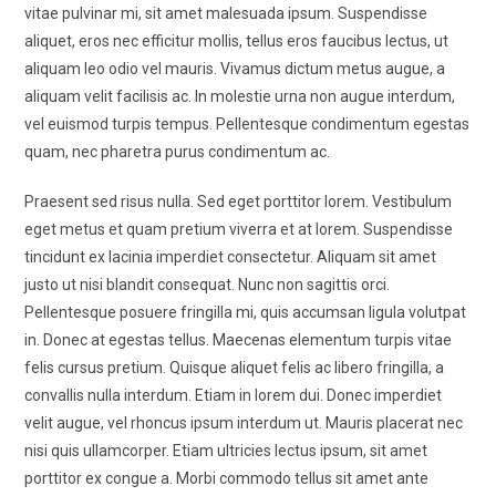
vitae pulvinar mi, sit amet malesuada ipsum. Suspendisse
aliquet, eros nec efficitur mollis, tellus eros faucibus lectus, ut
aliquam leo odio vel mauris. Vivamus dictum metus augue, a
aliquam velit facilisis ac. In molestie urna non augue interdum,
vel euismod turpis tempus. Pellentesque condimentum egestas
quam, nec pharetra purus condimentum ac.
Praesent sed risus nulla. Sed eget porttitor lorem. Vestibulum
eget metus et quam pretium viverra et at lorem. Suspendisse
tincidunt ex lacinia imperdiet consectetur. Aliquam sit amet
justo ut nisi blandit consequat. Nunc non sagittis orci.
Pellentesque posuere fringilla mi, quis accumsan ligula volutpat
in. Donec at egestas tellus. Maecenas elementum turpis vitae
felis cursus pretium. Quisque aliquet felis ac libero fringilla, a
convallis nulla interdum. Etiam in lorem dui. Donec imperdiet
velit augue, vel rhoncus ipsum interdum ut. Mauris placerat nec
nisi quis ullamcorper. Etiam ultricies lectus ipsum, sit amet
porttitor ex congue a. Morbi commodo tellus sit amet ante